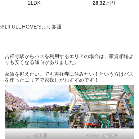
2LDK
28.32
万円
※LIFULL HOME’Sより参照
吉祥寺駅からバスを利用するエリアの場合は、家賃相場よ
りも安くなる傾向がありました。
家賃を抑えたい、でも吉祥寺に住みたい！という方はバス
を使ったエリアで家探しがおすすめです！
井の頭公園
サンロード商店街